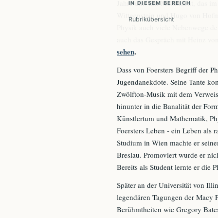
Jahre um. Ein Multitalent, das i
IN DIESEM BEREICH
Wittgenstein und Hugo von Hofma
Rubrikübersicht
Physik auch viele Nebenwege der
auch das Gespräch mit Heinz von 
sehen
.
Dass von Foersters Begriff der Ph
Jugendanekdote. Seine Tante kom
Zwölfton-Musik mit dem Verweis: 
hinunter in die Banalität der Fo
Künstlertum und Mathematik, Phy
Foersters Leben - ein Leben als 
Studium in Wien machte er seinen
Breslau. Promoviert wurde er nic
Bereits als Student lernte er die
Später an der Universität von Ill
legendären Tagungen der Macy Fo
Berühmtheiten wie Gregory Bate