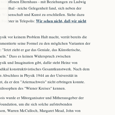
m weltoffenen Elternhaus - mit Beziehungen zu Ludwig
nnsthal - reiche Gelegenheit fand, sich neben der
 Wissenschaft und Kunst zu erschließen. Siehe dazu
Wir sehen nicht, daß wir nicht
Foerster in Telepolis:
ysik vor keinem Problem Halt macht, verrät bereits die
mentierte seine Formel zu den möglichen Varianten der
"Jetzt zieht er gar das Geniale, das Künstlerische,
rmeln." Dass es keinen Widerspruch zwischen
sik und Imagination gibt, dafür steht Heinz von
radikal konstruktivistisches Gesamtkunstwerk. Nach dem
 Abschluss in Physik 1944 an der Universität in
ht, da er den "Ariernachweis" nicht erbringen konnte.
 Philosophen des "Wiener Kreises" kennen.
inois wurde er Mitorganisator und Mitherausgeber der
undation, um die sich solche aufstrebenden
son, Warren McCulloch, Margaret Mead, John von