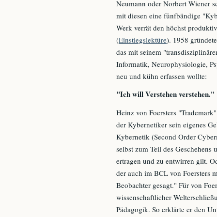
Neumann oder Norbert Wiener sch
mit diesen eine fünfbändige "Kyb
Werk verrät den höchst produktiv
(
Einstiegslektüre
). 1958 gründet
das mit seinem "transdisziplinär
Informatik, Neurophysiologie, P
neu und kühn erfassen wollte:
"Ich will Verstehen verstehen."
Heinz von Foersters "Trademark"
der Kybernetiker sein eigenes Geb
Kybernetik (Second Order Cybern
selbst zum Teil des Geschehens u
ertragen und zu entwirren gilt. 
der auch im BCL von Foersters mi
Beobachter gesagt." Für von Foer
wissenschaftlicher Welterschließ
Pädagogik. So erklärte er den Un