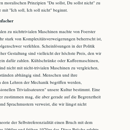
n moralischen Prinzipien "Du sollst, Du sollst nicht" zu
 mit "Ich soll, Ich soll nicht" beginnt.
infacher
alen zu nichttrivialen Maschinen machte von Foerster
ehr stark von Komplexitätsverweigerungen beherrscht ist,
lgenschwer verfehlen. Scheinlösungen in der Politik
her Gestaltung sind vielleicht der höchste Preis, den wir
nein dafür zahlen. Kühlschränke oder Kaffeemaschinen,
nd nicht mit nicht-trivialen Maschinen zu vergleichen,
uständen abhängig sind. Menschen und ihre
h den Lehren der Mechanik begriffen werden,
ionellen Trivialisateuren" unsere Kultur bestimmt. Eine
der zustimmen mag, die aber gerade auf die Begrenztheit
und Sprachmustern verweist, die wir längst nicht
Theorie der Selbstreferenzialität einen Bruch mit dem
er 1960er und frühen 1970er dar. Diese Brüche erlebte