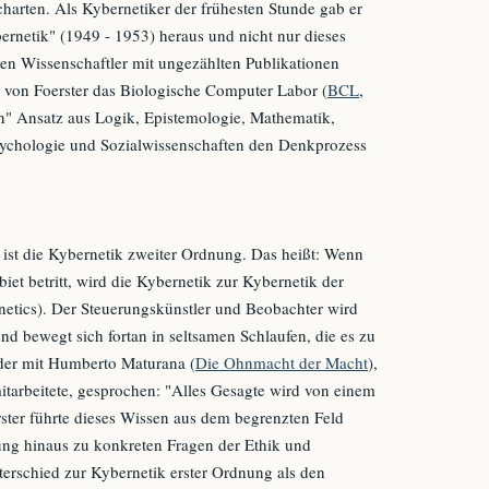
arten. Als Kybernetiker der frühesten Stunde gab er
ernetik" (1949 - 1953) heraus und nicht nur dieses
en Wissenschaftler mit ungezählten Publikationen
e von Foerster das Biologische Computer Labor (
BCL
,
en" Ansatz aus Logik, Epistemologie, Mathematik,
sychologie und Sozialwissenschaften den Denkprozess
 ist die Kybernetik zweiter Ordnung. Das heißt: Wenn
iet betritt, wird die Kybernetik zur Kybernetik der
etics). Der Steuerungskünstler und Beobachter wird
nd bewegt sich fortan in seltsamen Schlaufen, die es zu
Oder mit Humberto Maturana (
Die Ohnmacht der Macht
),
tarbeitete, gesprochen: "Alles Gesagte wird von einem
ster führte dieses Wissen aus dem begrenzten Feld
ung hinaus zu konkreten Fragen der Ethik und
terschied zur Kybernetik erster Ordnung als den