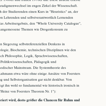
 Paradigmenwechsel im engen Zirkel der Wissenschaft.
 der Studierenden einen Kurs in "Heuristics" an, der
on Lehrenden und selbstverantwortlich Lernenden
 das Arbeitsergebnis, den "Whole University Catalogue",
 unangemessene Themen wie Drogenkonsum zu
n Siegeszug selbstreferenziellen Denkens in
ologie, Biochemie, technischen Disziplinen wie den
ch Philosophie, Logik, Sprachwissenschaften,
Politikwissenschaften, Pädagogik und
modischer Mainstream. Die Systemtheorie des
Luhmann etwa wäre ohne einige Ansätze von Foersters
 und Selbstorganisation gar nicht denkbar. Von
legt ihn wohl so fundamental wie historisch ironisch in
"Heinz von Foersters Theorem Nr. 1"):
noriert wird, desto größer die Chancen für Ruhm und