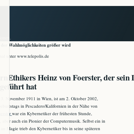
ionen.
hl der Wahlmöglichkeiten größer wird
nal unter www.telepolis.de
Ethikers Heinz von Foerster, der sein L
geführt hat
13. November 1911 in Wien, ist am 2. Oktober 2002,
eburtstags in Pescadero/Kalifornien in der Nähe von
erster
war ein Kybernetiker der frühesten Stunde,
t, aber auch ein Pionier der Computermusik. Selbst ein in
 an Magie trieb den Kybernetiker bis in seine späteren