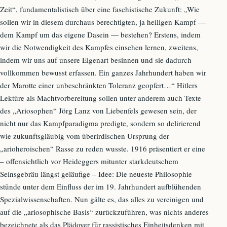
Zeit“, fundamentalistisch über eine faschistische Zukunft: „Wie
sollen wir in diesem durchaus berechtigten, ja heiligen Kampf —
dem Kampf um das eigene Dasein — bestehen? Erstens, indem
wir die Notwendigkeit des Kampfes einsehen lernen, zweitens,
indem wir uns auf unsere Eigenart besinnen und sie dadurch
vollkommen bewusst erfassen. Ein ganzes Jahrhundert haben wir
der Marotte einer unbeschränkten Toleranz geopfert…“ Hitlers
Lektüre als Machtvorbereitung sollen unter anderem auch Texte
des „Ariosophen“ Jörg Lanz von Liebenfels gewesen sein, der
nicht nur das Kampfparadigma predigte, sondern so delirierend
wie zukunftsgläubig vom überirdischen Ursprung der
„arioheroischen“ Rasse zu reden wusste. 1916 präsentiert er eine
– offensichtlich vor Heideggers mitunter starkdeutschem
Seinsgebräu längst geläufige – Idee: Die neueste Philosophie
stünde unter dem Einfluss der im 19. Jahrhundert aufblühenden
Spezialwissenschaften. Nun gälte es, das alles zu vereinigen und
auf die „ariosophische Basis“ zurückzuführen, was nichts anderes
bezeichnete als das Plädoyer für rassistisches Einheitsdenken mit