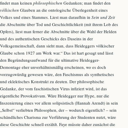
findet man keinen
philosophischen
Gedanken; man findet den
völkischen
Glauben an die ontologische Überlegenheit eines
Volkes und eines Stammes. Liest man daraufhin in
Sein und Zeit
die Abschnitte über Tod und Geschichtlichkeit (mit ihrem Lob des
Opfers), liest man ferner die Abschnitte über die Wahl der Helden
und des authentischen Geschicks des Daseins in der
Volksgemeinschaft, dann sieht man, dass Heideggers völkischer
Glaube schon 1927 am Werk war.“ Das ist hart gesagt und lässt
den Begründungsaufwand für die ultimative Heidegger-
Demontage eher unverhältnismäßig erscheinen, wo es doch
vorzugswürdig gewesen wäre, den Faschismus als synthetisches
und eklektisches Konstrukt zu deuten. Der philosophische
Gedanke, der vom faschistischen Virus infiziert wird, ist das
eigentliche Provokativum. Wäre Heidegger nur Hype, nur die
Inszenierung eines vor allem solipsistisch (Hannah Arendt) in sein
„Selbst“ verliebten Philosophen, der – wodurch eigentlich? – sein
schändliches Charisma zur Verführung der Studenten nutzt, wäre
diese Geschichte schnell erzählt. Faye müsste daher zunächst die