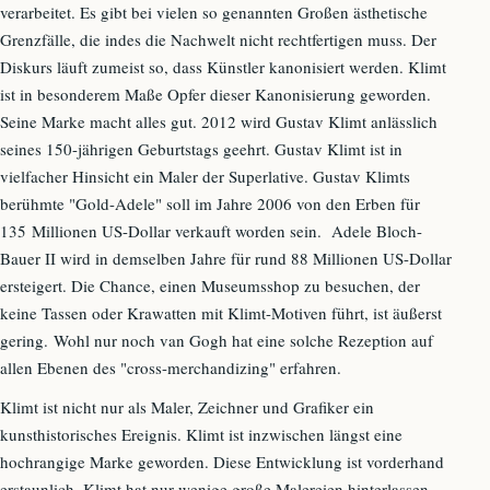
verarbeitet. Es gibt bei vielen so genannten Großen ästhetische
Grenzfälle, die indes die Nachwelt nicht rechtfertigen muss. Der
Diskurs läuft zumeist so, dass Künstler kanonisiert werden. Klimt
ist in besonderem Maße Opfer dieser Kanonisierung geworden.
Seine Marke macht alles gut. 2012 wird Gustav Klimt anlässlich
seines 150-jährigen Geburtstags geehrt. Gustav Klimt ist in
vielfacher Hinsicht ein Maler der Superlative. Gustav Klimts
berühmte "Gold-Adele" soll im Jahre 2006 von den Erben für
135 Millionen US-Dollar verkauft worden sein. Adele Bloch-
Bauer II wird in demselben Jahre für rund 88 Millionen US-Dollar
ersteigert. Die Chance, einen Museumsshop zu besuchen, der
keine Tassen oder Krawatten mit Klimt-Motiven führt, ist äußerst
gering. Wohl nur noch van Gogh hat eine solche Rezeption auf
allen Ebenen des "cross-merchandizing" erfahren.
Klimt ist nicht nur als Maler, Zeichner und Grafiker ein
kunsthistorisches Ereignis. Klimt ist inzwischen längst eine
hochrangige Marke geworden. Diese Entwicklung ist vorderhand
erstaunlich. Klimt hat nur wenige große Malereien hinterlassen.